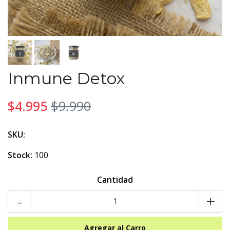
Inmune Detox
$4.995
$9.990
SKU:
Stock:
100
Cantidad
-
+