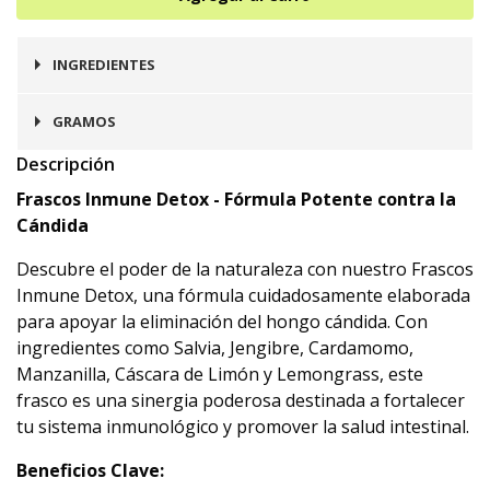
INGREDIENTES
Salvia, Jengibre, Cardamomo, Manzanilla,
GRAMOS
Cáscara de Limón, lemongrass
Descripción
20 gramos
Frascos Inmune Detox - Fórmula Potente contra la
Cándida
Descubre el poder de la naturaleza con nuestro Frascos
Inmune Detox, una fórmula cuidadosamente elaborada
para apoyar la eliminación del hongo cándida. Con
ingredientes como Salvia, Jengibre, Cardamomo,
Manzanilla, Cáscara de Limón y Lemongrass, este
frasco es una sinergia poderosa destinada a fortalecer
tu sistema inmunológico y promover la salud intestinal.
Beneficios Clave: