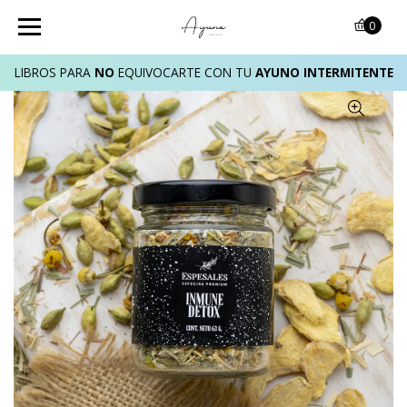
0
LIBROS PARA
NO
EQUIVOCARTE CON TU
AYUNO INTERMITENTE