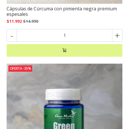
Cápsulas de Cúrcuma con pimienta negra premium
espesales
$11.992
$14.990
-
+
OFERTA -35%