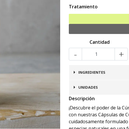
Tratamiento
Cantidad
-
+
INGREDIENTES
Cúrcuma en polvo (320
UNIDADES
Descripción
60 cápsulas
¡Descubre el poder de la C
con nuestras Cápsulas de C
cuidadosamente formulado pa
especias naturales en una f