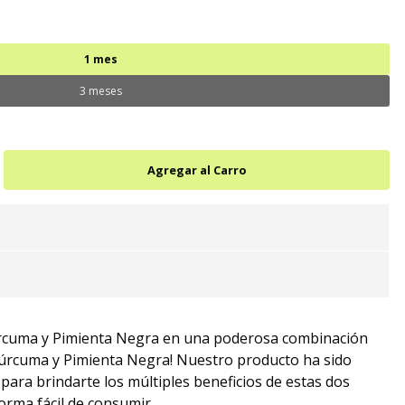
1 mes
3 meses
mg) Pimienta negra (30mg)
úrcuma y Pimienta Negra en una poderosa combinación
úrcuma y Pimienta Negra! Nuestro producto ha sido
ra brindarte los múltiples beneficios de estas dos
orma fácil de consumir.