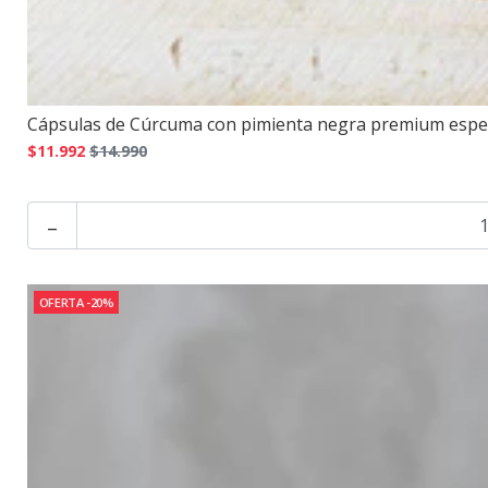
Cápsulas de Cúrcuma con pimienta negra premium espe
$11.992
$14.990
-
OFERTA -20%