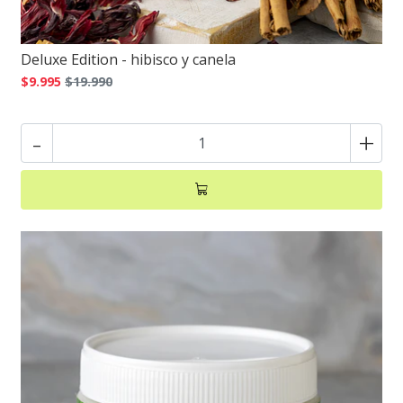
Deluxe Edition - hibisco y canela
$9.995
$19.990
-
+