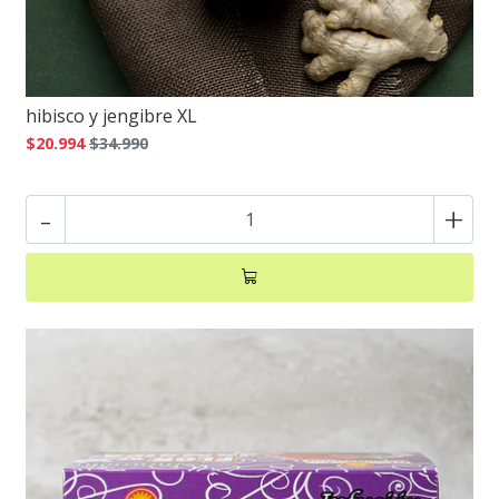
hibisco y jengibre XL
$20.994
$34.990
-
+