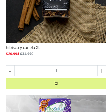
hibisco y canela XL
$20.994
$34.990
-
+