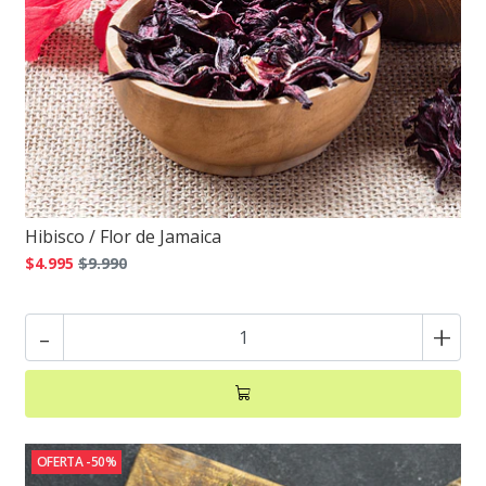
Hibisco / Flor de Jamaica
$4.995
$9.990
-
+
OFERTA -50%