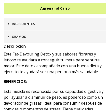
INGREDIENTES
Hibisco, Canela, Manzanilla.
GRAMOS
Descripción
200
Este Fat-Devouring Detox y sus sabores florares y
leñoso te ayudará a conseguir tu meta para sentirte
mejor. Este detox acompañado con una buena dieta y
ejercicio te ayudará ser una persona más saludable.
BENEFICIOS:
Esta mezcla es reconocida por su capacidad digestiva y
por ayudar a disminuir de peso, es poderoso como un
devorador de grasas. Ideal para consumir después de
comidas o momentos de stress. Tiene cualidades