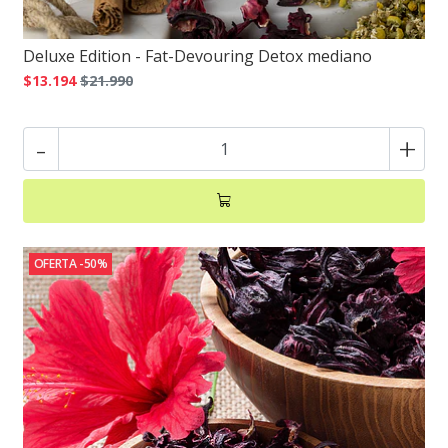
Deluxe Edition - Fat-Devouring Detox mediano
$13.194
$21.990
-
+
OFERTA -50%