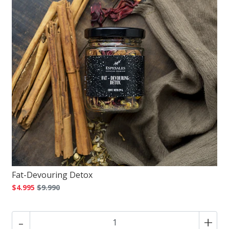
Fat-Devouring Detox
$4.995
$9.990
-
+