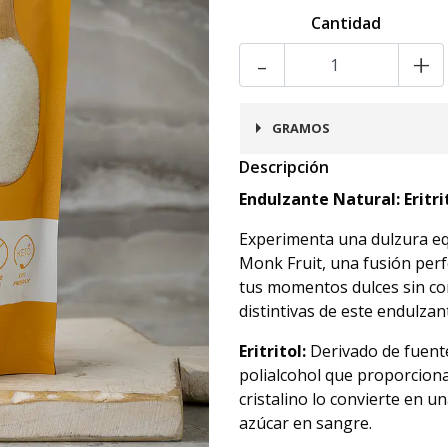
Cantidad
-
+
GRAMOS
Descripción
340
Endulzante Natural: Eritri
Experimenta una dulzura equ
Monk Fruit, una fusión per
tus momentos dulces sin co
distintivas de este endulzan
Eritritol:
Derivado de fuentes
polialcohol que proporciona 
cristalino lo convierte en un
azúcar en sangre.