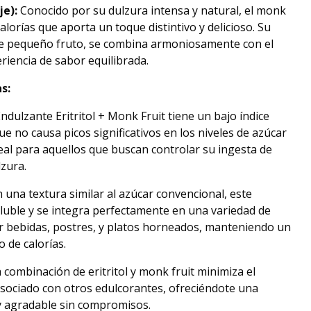
je):
Conocido por su dulzura intensa y natural, el monk
calorías que aporta un toque distintivo y delicioso. Su
ste pequeño fruto, se combina armoniosamente con el
eriencia de sabor equilibrada.
s:
Endulzante Eritritol + Monk Fruit tiene un bajo índice
que no causa picos significativos en los niveles de azúcar
eal para aquellos que buscan controlar su ingesta de
lzura.
 una textura similar al azúcar convencional, este
luble y se integra perfectamente en una variedad de
ar bebidas, postres, y platos horneados, manteniendo un
o de calorías.
 combinación de eritritol y monk fruit minimiza el
asociado con otros edulcorantes, ofreciéndote una
 y agradable sin compromisos.